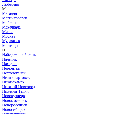
Люберцы
М
Магадан
Магнитогорск
Майкоп
Махачкала
Миасс
Москва
Мурманск
Мытищи
Н
Набережные Челны
Нальчик
Находка
Нерюнгри
Нефтеюганск
Нижневартовск
Нижнекамск
Нижний Новгород
Нижний-Тагил
Новокузнецк
Новомосковск
Новороссийск
Новосибирск