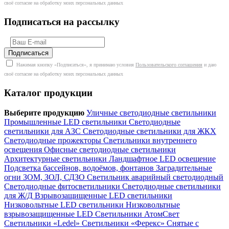
своё согласие на обработку моих персональных данных
Подписаться на рассылку
Нажимая кнопку «Подписаться», я принимаю условия
Пользовательского соглашения
и даю
своё согласие на обработку моих персональных данных
Каталог продукции
Выберите продукцию
Уличные светодиодные светильники
Промышленные LED светильники
Светодиодные
светильники для АЗС
Светодиодные светильники для ЖКХ
Светодиодные прожекторы
Светильники внутреннего
освещения
Офисные светодиодные светильники
Архитектурные светильники
Ландшафтное LED освещение
Подсветка бассейнов, водоёмов, фонтанов
Заградительные
огни ЗОМ, ЗОЛ, СДЗО
Светильник аварийный светодиодный
Светодиодные фитосветильники
Светодиодные светильники
для Ж/Д
Взрывозащищенные LED светильники
Низковольтные LED светильники
Низковольтные
взрывозащищенные LED
Светильники АтомСвет
Светильники «Ledel»
Светильники «Ферекс»
Снятые с