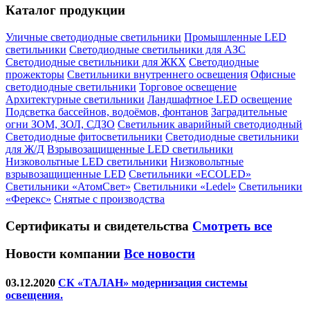
Каталог продукции
Уличные светодиодные светильники
Промышленные LED
светильники
Светодиодные светильники для АЗС
Светодиодные светильники для ЖКХ
Светодиодные
прожекторы
Светильники внутреннего освещения
Офисные
светодиодные светильники
Торговое освещение
Архитектурные светильники
Ландшафтное LED освещение
Подсветка бассейнов, водоёмов, фонтанов
Заградительные
огни ЗОМ, ЗОЛ, СДЗО
Светильник аварийный светодиодный
Светодиодные фитосветильники
Светодиодные светильники
для Ж/Д
Взрывозащищенные LED светильники
Низковольтные LED светильники
Низковольтные
взрывозащищенные LED
Светильники «ECOLED»
Светильники «АтомСвет»
Светильники «Ledel»
Светильники
«Ферекс»
Снятые с производства
Сертификаты
и свидетельства
Смотреть все
Новости компании
Все новости
03.12.2020
СК «ТАЛАН» модернизация системы
освещения.