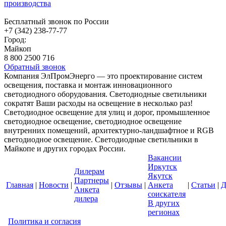
производства
Бесплатный звонок по России
+7 (342) 238-77-77
Город:
Майкоп
8 800 2500 716
Обратный звонок
Компания ЭлПромЭнерго — это проектирование систем
освещения, поставка и монтаж инновационного
светодиодного оборудования. Светодиодные светильники
сократят Ваши расходы на освещение в несколько раз!
Светодиодное освещение для улиц и дорог, промышленное
светодиодное освещение, светодиодное освещение
внутренних помещений, архитектурно-ландшафтное и RGB
светодиодное освещение. Светодиодные светильники в
Майкопе и других городах России.
Вакансии
Иркутск
Дилерам
Якутск
Партнеры
Главная
|
Новости
|
|
Отзывы
|
Анкета
|
Статьи
|
Д
Анкета
соискателя
дилера
В других
регионах
Политика и согласия