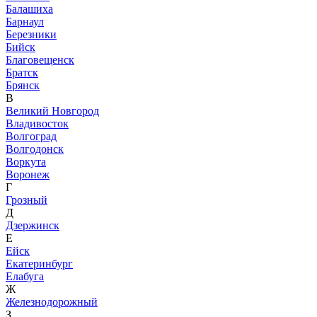
Балашиха
Барнаул
Березники
Бийск
Благовещенск
Братск
Брянск
В
Великий Новгород
Владивосток
Волгоград
Волгодонск
Воркута
Воронеж
Г
Грозный
Д
Дзержинск
Е
Ейск
Екатеринбург
Елабуга
Ж
Железнодорожный
З