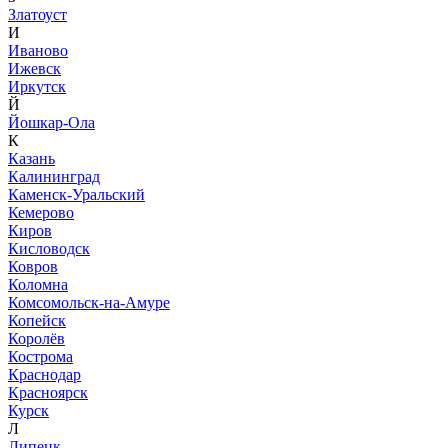
Златоуст
И
Иваново
Ижевск
Иркутск
Й
Йошкар-Ола
К
Казань
Калининград
Каменск-Уральский
Кемерово
Киров
Кисловодск
Ковров
Коломна
Комсомольск-на-Амуре
Копейск
Королёв
Кострома
Краснодар
Красноярск
Курск
Л
Липецк