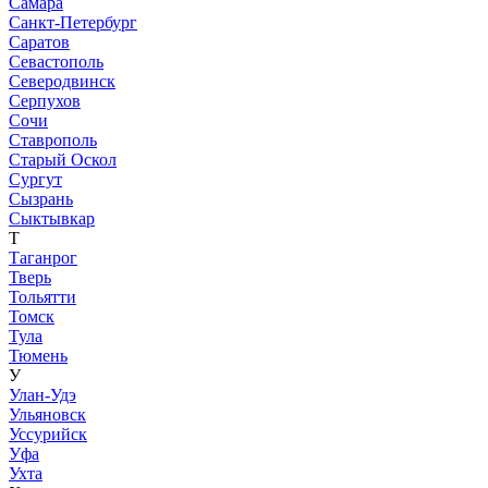
Самара
Санкт-Петербург
Саратов
Севастополь
Северодвинск
Серпухов
Сочи
Ставрополь
Старый Оскол
Сургут
Сызрань
Сыктывкар
Т
Таганрог
Тверь
Тольятти
Томск
Тула
Тюмень
У
Улан-Удэ
Ульяновск
Уссурийск
Уфа
Ухта