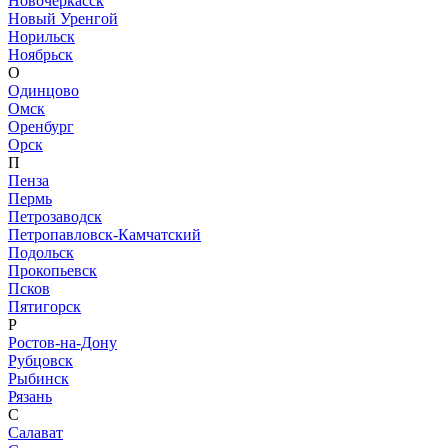
Новочеркасск
Новый Уренгой
Норильск
Ноябрьск
О
Одинцово
Омск
Оренбург
Орск
П
Пенза
Пермь
Петрозаводск
Петропавловск-Камчатский
Подольск
Прокопьевск
Псков
Пятигорск
Р
Ростов-на-Дону
Рубцовск
Рыбинск
Рязань
С
Салават