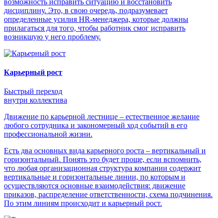
возможность исправить ситуацию и восстановить
дисциплину. Это, в свою очередь, подразумевает
определенные усилия HR-менеджера, которые должны
прилагаться для того, чтобы работник смог исправить
возникшую у него проблему.
Карьерный рост
Быстрый переход
внутри коллектива
Движение по карьерной лестнице – естественное желание
любого сотрудника и закономерный ход событий в его
профессиональной жизни.
Есть два основных вида карьерного роста – вертикальный и
горизонтальный. Понять это будет проще, если вспомнить,
что любая организационная структура компании содержит
вертикальные и горизонтальные линии, по которым и
осуществляются основные взаимодействия: движение
приказов, распределение ответственности, схема подчинения.
По этим линиям происходит и карьерный рост.