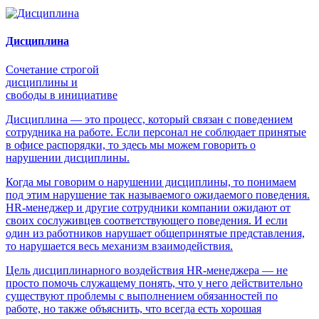
Дисциплина
Сочетание строгой
дисциплины и
свободы в инициативе
Дисциплина — это процесс, который связан с поведением
сотрудника на работе. Если персонал не соблюдает принятые
в офисе распорядки, то здесь мы можем говорить о
нарушении дисциплины.
Когда мы говорим о нарушении дисциплины, то понимаем
под этим нарушение так называемого ожидаемого поведения.
HR-менеджер и другие сотрудники компании ожидают от
своих сослуживцев соответствующего поведения. И если
один из работников нарушает общепринятые представления,
то нарушается весь механизм взаимодействия.
Цель дисциплинарного воздействия HR-менеджера — не
просто помочь служащему понять, что у него действительно
существуют проблемы с выполнением обязанностей по
работе, но также объяснить, что всегда есть хорошая