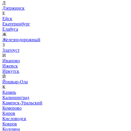
Д
Дзержинск
Е
Ейск
Екатеринбург
Елабуга
Ж
Железнодорожный
З
Златоуст
И
Иваново
Ижевск
Иркутск
Й
Йошкар-Ола
К
Казань
Калининград
Каменск-Уральский
Кемерово
Киров
Кисловодск
Ковров
Коломна