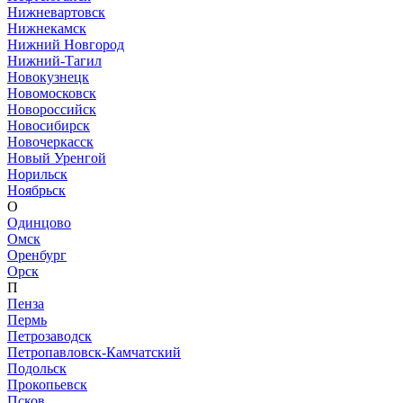
Нижневартовск
Нижнекамск
Нижний Новгород
Нижний-Тагил
Новокузнецк
Новомосковск
Новороссийск
Новосибирск
Новочеркасск
Новый Уренгой
Норильск
Ноябрьск
О
Одинцово
Омск
Оренбург
Орск
П
Пенза
Пермь
Петрозаводск
Петропавловск-Камчатский
Подольск
Прокопьевск
Псков