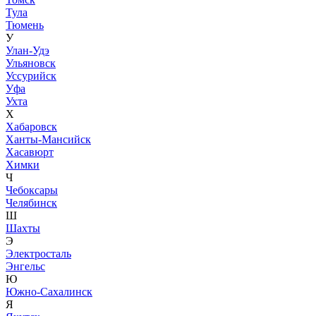
Тула
Тюмень
У
Улан-Удэ
Ульяновск
Уссурийск
Уфа
Ухта
Х
Хабаровск
Ханты-Мансийск
Хасавюрт
Химки
Ч
Чебоксары
Челябинск
Ш
Шахты
Э
Электросталь
Энгельс
Ю
Южно-Сахалинск
Я