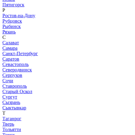
Пятигорск
Р
Ростов-на-Дону
Рубцовск
Рыбинск
Рязань
С
Салават
Самара
Санкт-Петербург
Саратов
Севастополь
Северодвинск
Серпухов
Сочи
Ставрополь
Старый Оскол
Сургут
Сызрань
Сыктывкар
Т
Таганрог
Тверь
Тольятти
Томск