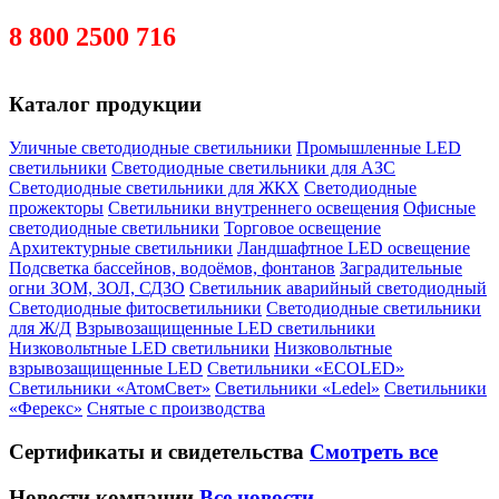
post@elpromenergo.ru
8 800 2500 716
Скачать анкету кандидата
Каталог продукции
Уличные светодиодные светильники
Промышленные LED
светильники
Светодиодные светильники для АЗС
Светодиодные светильники для ЖКХ
Светодиодные
прожекторы
Светильники внутреннего освещения
Офисные
светодиодные светильники
Торговое освещение
Архитектурные светильники
Ландшафтное LED освещение
Подсветка бассейнов, водоёмов, фонтанов
Заградительные
огни ЗОМ, ЗОЛ, СДЗО
Светильник аварийный светодиодный
Светодиодные фитосветильники
Светодиодные светильники
для Ж/Д
Взрывозащищенные LED светильники
Низковольтные LED светильники
Низковольтные
взрывозащищенные LED
Светильники «ECOLED»
Светильники «АтомСвет»
Светильники «Ledel»
Светильники
«Ферекс»
Снятые с производства
Сертификаты
и свидетельства
Смотреть все
Новости компании
Все новости