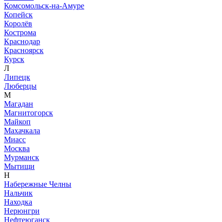
Комсомольск-на-Амуре
Копейск
Королёв
Кострома
Краснодар
Красноярск
Курск
Л
Липецк
Люберцы
М
Магадан
Магнитогорск
Майкоп
Махачкала
Миасс
Москва
Мурманск
Мытищи
Н
Набережные Челны
Нальчик
Находка
Нерюнгри
Нефтеюганск