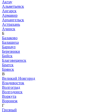
Актау
Альметьевск
Ангарск
Армавир
Архангельск
Астрахань
Ачинск
Б
Балаково
Балашиха
Барнаул
Березники
Бийск
Благовещенск
Братск
Брянск
В
Великий Новгород
Владивосток
Волгоград
Волгодонск
Воркута
Воронеж
Г
Грозный