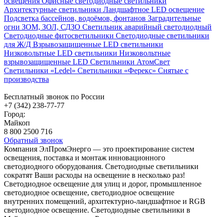
освещения
Офисные светодиодные светильники
Архитектурные светильники
Ландшафтное LED освещение
Подсветка бассейнов, водоёмов, фонтанов
Заградительные
огни ЗОМ, ЗОЛ, СДЗО
Светильник аварийный светодиодный
Светодиодные фитосветильники
Светодиодные светильники
для Ж/Д
Взрывозащищенные LED светильники
Низковольтные LED светильники
Низковольтные
взрывозащищенные LED
Светильники АтомСвет
Светильники «Ledel»
Светильники «Ферекс»
Снятые с
производства
Бесплатный звонок по России
+7 (342) 238-77-77
Город:
Майкоп
8 800 2500 716
Обратный звонок
Компания ЭлПромЭнерго — это проектирование систем
освещения, поставка и монтаж инновационного
светодиодного оборудования. Светодиодные светильники
сократят Ваши расходы на освещение в несколько раз!
Светодиодное освещение для улиц и дорог, промышленное
светодиодное освещение, светодиодное освещение
внутренних помещений, архитектурно-ландшафтное и RGB
светодиодное освещение. Светодиодные светильники в