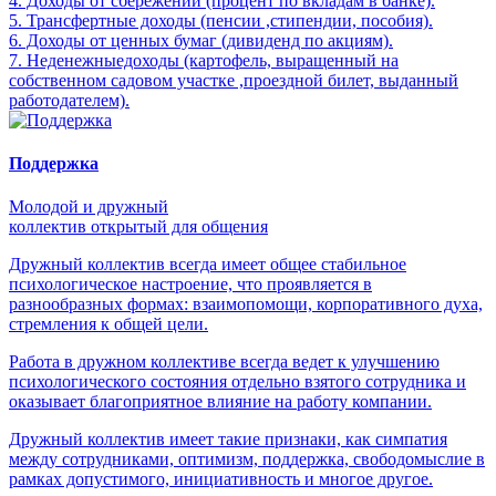
4. Доходы от сбережений (процент по вкладам в банке).
5. Трансфертные доходы (пенсии ,стипендии, пособия).
6. Доходы от ценных бумаг (дивиденд по акциям).
7. Неденежныедоходы (картофель, выращенный на
собственном садовом участке ,проездной билет, выданный
работодателем).
Поддержка
Молодой и дружный
коллектив открытый для общения
Дружный коллектив всегда имеет общее стабильное
психологическое настроение, что проявляется в
разнообразных формах: взаимопомощи, корпоративного духа,
стремления к общей цели.
Работа в дружном коллективе всегда ведет к улучшению
психологического состояния отдельно взятого сотрудника и
оказывает благоприятное влияние на работу компании.
Дружный коллектив имеет такие признаки, как симпатия
между сотрудниками, оптимизм, поддержка, свободомыслие в
рамках допустимого, инициативность и многое другое.