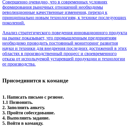
Совершенно очевидно, что в современных условиях
формирования рыночных отношений необходимы
революционные качественные изменения, переход к
принципиально новым технологиям, к технике последующих
поколений.
Анализ стратегического поведения инновационного продукта
на рынке показывает, что промышленным предприятиям
необходимо проводить постоянный мониторинг развития
науки и техники для внедрения последних достижений в этих
областях в производственный процесс и своевременного
отказа от используемой устаревшей продукции и технологии
ее производства.
.
Присоединится к команде
1. Написать письмо с резюме.
1.1 Позвонить.
2. Заполнить анкету.
3. Пройти собеседование.
4. Выполнить задание.
5. Войти в команду.