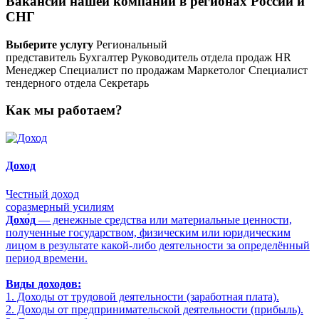
Вакансии нашей компании в регионах России и
СНГ
Выберите услугу
Региональный
представитель
Бухгалтер
Руководитель отдела продаж
HR
Менеджер
Специалист по продажам
Маркетолог
Специалист
тендерного отдела
Секретарь
Как мы работаем?
Доход
Честный доход
соразмерный усилиям
Дохо́д
— денежные средства или материальные ценности,
полученные государством, физическим или юридическим
лицом в результате какой-либо деятельности за определённый
период времени.
Виды доходов:
1. Доходы от трудовой деятельности (заработная плата).
2. Доходы от предпринимательской деятельности (прибыль).