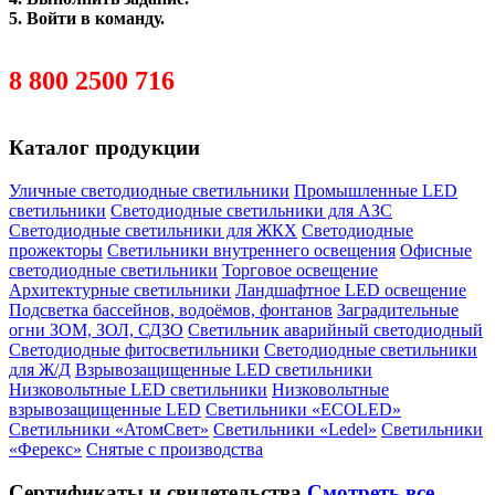
5. Войти в команду.
post@elpromenergo.ru
8 800 2500 716
Скачать анкету кандидата
Каталог продукции
Уличные светодиодные светильники
Промышленные LED
светильники
Светодиодные светильники для АЗС
Светодиодные светильники для ЖКХ
Светодиодные
прожекторы
Светильники внутреннего освещения
Офисные
светодиодные светильники
Торговое освещение
Архитектурные светильники
Ландшафтное LED освещение
Подсветка бассейнов, водоёмов, фонтанов
Заградительные
огни ЗОМ, ЗОЛ, СДЗО
Светильник аварийный светодиодный
Светодиодные фитосветильники
Светодиодные светильники
для Ж/Д
Взрывозащищенные LED светильники
Низковольтные LED светильники
Низковольтные
взрывозащищенные LED
Светильники «ECOLED»
Светильники «АтомСвет»
Светильники «Ledel»
Светильники
«Ферекс»
Снятые с производства
Сертификаты
и свидетельства
Смотреть все