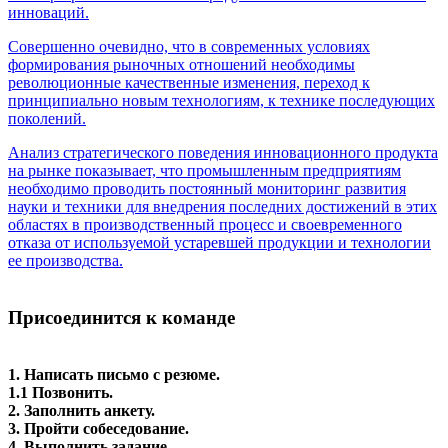
инноваций.
Совершенно очевидно, что в современных условиях
формирования рыночных отношений необходимы
революционные качественные изменения, переход к
принципиально новым технологиям, к технике последующих
поколений.
Анализ стратегического поведения инновационного продукта
на рынке показывает, что промышленным предприятиям
необходимо проводить постоянный мониторинг развития
науки и техники для внедрения последних достижений в этих
областях в производственный процесс и своевременного
отказа от используемой устаревшей продукции и технологии
ее производства.
.
Присоединится к команде
1. Написать письмо с резюме.
1.1 Позвонить.
2. Заполнить анкету.
3. Пройти собеседование.
4. Выполнить задание.