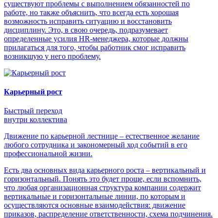
существуют проблемы с выполнением обязанностей по
работе, но также объяснить, что всегда есть хорошая
возможность исправить ситуацию и восстановить
дисциплину. Это, в свою очередь, подразумевает
определенные усилия HR-менеджера, которые должны
прилагаться для того, чтобы работник смог исправить
возникшую у него проблему.
Карьерный рост
Быстрый переход
внутри коллектива
Движение по карьерной лестнице – естественное желание
любого сотрудника и закономерный ход событий в его
профессиональной жизни.
Есть два основных вида карьерного роста – вертикальный и
горизонтальный. Понять это будет проще, если вспомнить,
что любая организационная структура компании содержит
вертикальные и горизонтальные линии, по которым и
осуществляются основные взаимодействия: движение
приказов, распределение ответственности, схема подчинения.