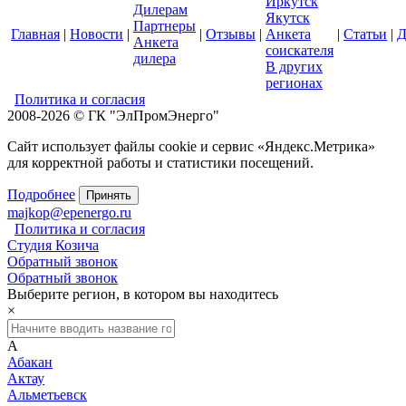
Иркутск
Дилерам
Якутск
Партнеры
Главная
|
Новости
|
|
Отзывы
|
Анкета
|
Статьи
|
Д
Анкета
соискателя
дилера
В других
регионах
Политика и согласия
2008-2026 © ГК "ЭлПромЭнерго"
Сайт использует файлы cookie и сервис «Яндекс.Метрика»
для корректной работы и статистики посещений.
Подробнее
Принять
majkop@epenergo.ru
Политика и согласия
Студия Козича
Обратный звонок
Обратный звонок
Выберите регион, в котором вы находитесь
×
А
Абакан
Актау
Альметьевск