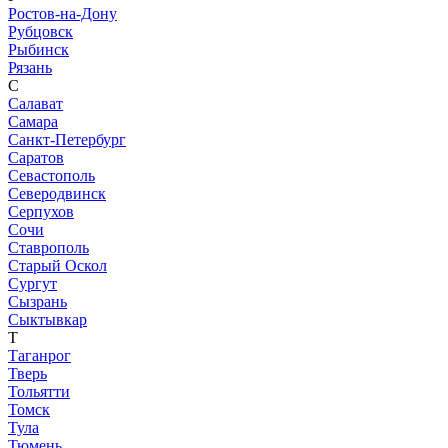
Ростов-на-Дону
Рубцовск
Рыбинск
Рязань
С
Салават
Самара
Санкт-Петербург
Саратов
Севастополь
Северодвинск
Серпухов
Сочи
Ставрополь
Старый Оскол
Сургут
Сызрань
Сыктывкар
Т
Таганрог
Тверь
Тольятти
Томск
Тула
Тюмень