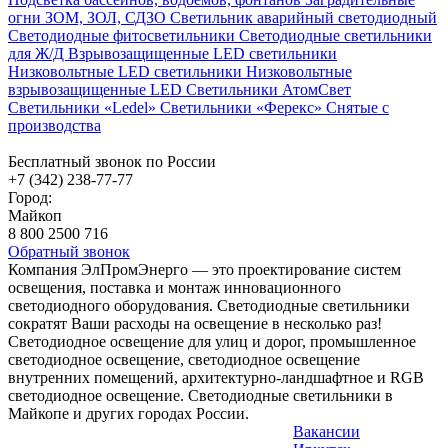
огни ЗОМ, ЗОЛ, СДЗО
Светильник аварийный светодиодный
Светодиодные фитосветильники
Светодиодные светильники
для Ж/Д
Взрывозащищенные LED светильники
Низковольтные LED светильники
Низковольтные
взрывозащищенные LED
Светильники АтомСвет
Светильники «Ledel»
Светильники «Ферекс»
Снятые с
производства
Бесплатный звонок по России
+7 (342) 238-77-77
Город:
Майкоп
8 800 2500 716
Обратный звонок
Компания ЭлПромЭнерго — это проектирование систем
освещения, поставка и монтаж инновационного
светодиодного оборудования. Светодиодные светильники
сократят Ваши расходы на освещение в несколько раз!
Светодиодное освещение для улиц и дорог, промышленное
светодиодное освещение, светодиодное освещение
внутренних помещений, архитектурно-ландшафтное и RGB
светодиодное освещение. Светодиодные светильники в
Майкопе и других городах России.
Вакансии