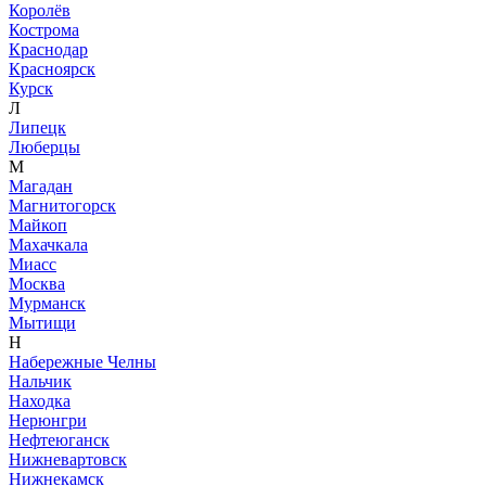
Королёв
Кострома
Краснодар
Красноярск
Курск
Л
Липецк
Люберцы
М
Магадан
Магнитогорск
Майкоп
Махачкала
Миасс
Москва
Мурманск
Мытищи
Н
Набережные Челны
Нальчик
Находка
Нерюнгри
Нефтеюганск
Нижневартовск
Нижнекамск