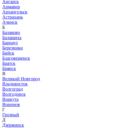
Ангарск
Армавир
Архангельск
Астрахань
Ачинск
Б
Балаково
Балашиха
Барнаул
Березники
Бийск
Благовещенск
Братск
Брянск
В
Великий Новгород
Владивосток
Волгоград
Волгодонск
Воркута
Воронеж
Г
Грозный
Д
Дзержинск