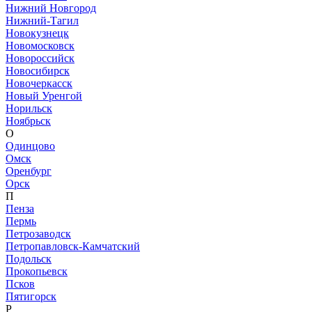
Нижний Новгород
Нижний-Тагил
Новокузнецк
Новомосковск
Новороссийск
Новосибирск
Новочеркасск
Новый Уренгой
Норильск
Ноябрьск
О
Одинцово
Омск
Оренбург
Орск
П
Пенза
Пермь
Петрозаводск
Петропавловск-Камчатский
Подольск
Прокопьевск
Псков
Пятигорск
Р