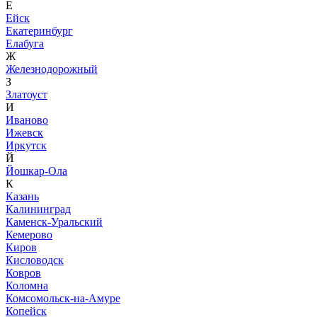
Е
Ейск
Екатеринбург
Елабуга
Ж
Железнодорожный
З
Златоуст
И
Иваново
Ижевск
Иркутск
Й
Йошкар-Ола
К
Казань
Калининград
Каменск-Уральский
Кемерово
Киров
Кисловодск
Ковров
Коломна
Комсомольск-на-Амуре
Копейск