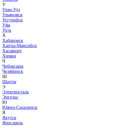
У
Улан-Удэ
Ульяновск
Уссурийск
Уфа
Ухта
Х
Хабаровск
Ханты-Мансийск
Хасавюрт
Химки
Ч
Чебоксары
Челябинск
Ш
Шахты
Э
Электросталь
Энгельс
Ю
Южно-Сахалинск
Я
Якутск
Ярославль